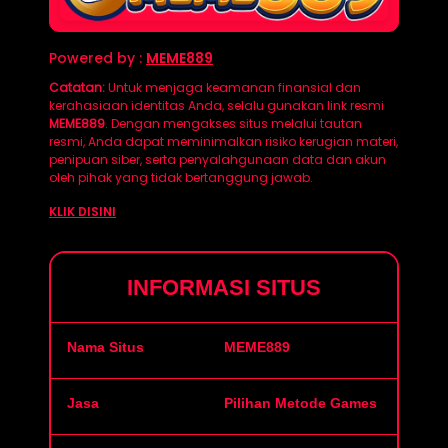
Powered by :
MEME889
Catatan:
Untuk menjaga keamanan finansial dan
kerahasiaan identitas Anda, selalu gunakan link resmi
MEME889
. Dengan mengakses situs melalui tautan
resmi, Anda dapat meminimalkan risiko kerugian materi,
penipuan siber, serta penyalahgunaan data dan akun
oleh pihak yang tidak bertanggung jawab.
KLIK DISINI
INFORMASI SITUS
Nama Situs
MEME889
Jasa
Pilihan Metode Games