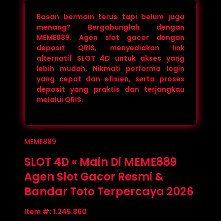
Bosan bermain terus tapi belum juga
menang? Bergabunglah dengan
MEME889
. Agen slot gacor dengan
deposit QRIS, menyediakan link
alternatif SLOT 4D untuk akses yang
lebih mudah. Nikmati performa login
yang cepat dan efisien, serta proses
deposit yang praktis dan terjangkau
melalui QRIS.
MEME889
SLOT 4D « Main Di MEME889
Agen Slot Gacor Resmi &
Bandar Toto Terpercaya 2026
Item #:
1.245.860