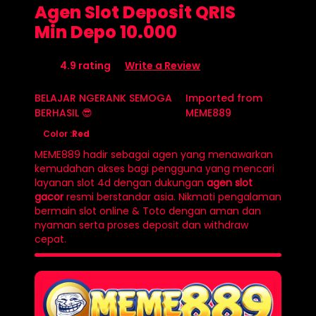
Agen Slot Deposit QRIS
Min Depo 10.000
4.9 rating
Write a Review
BELAJAR NGERANK SEMOGA
Imported from
BERHASIL 😎
MEME889
Color :
Red
MEME889 hadir sebagai agen yang menawarkan
kemudahan akses bagi pengguna yang mencari
layanan slot 4d dengan dukungan
agen slot
gacor
resmi berstandar asia. Nikmati pengalaman
bermain slot online & Toto dengan aman dan
nyaman serta proses deposit dan withdraw
cepat.