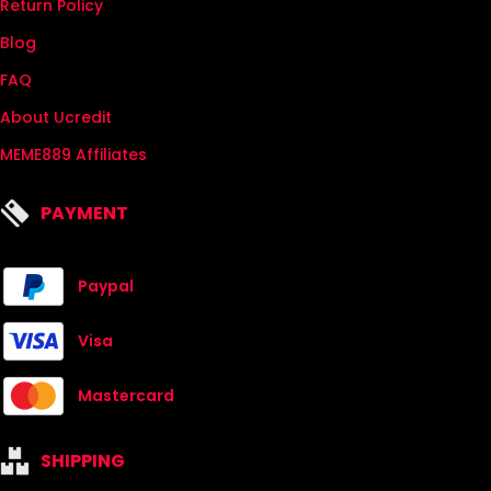
Return Policy
Blog
FAQ
About Ucredit
MEME889 Affiliates
PAYMENT
Paypal
Visa
Mastercard
SHIPPING