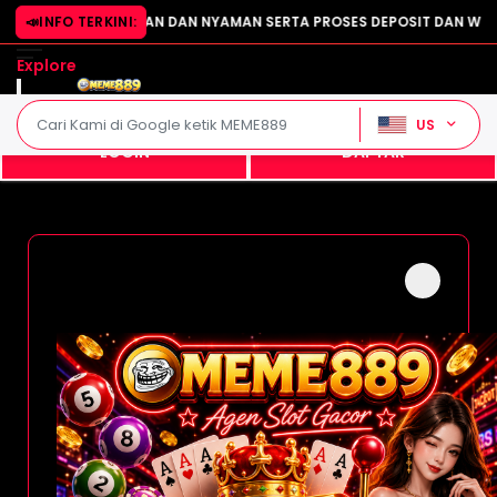
DENGAN AMAN DAN NYAMAN SERTA PROSES DEPOSIT DAN WITHDRAW C
📣
INFO TERKINI:
Explore
US
LOGIN
DAFTAR